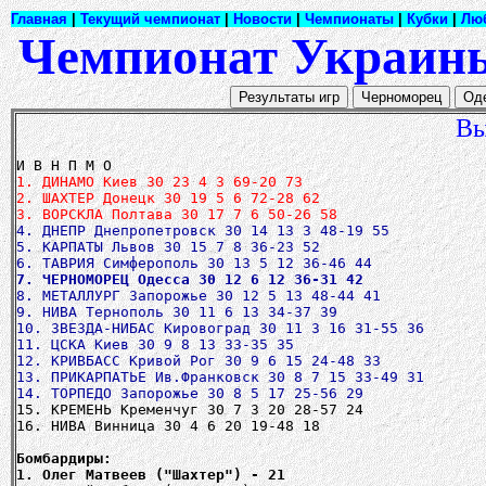
Главная
|
Текущий чемпионат
|
Новости
|
Чемпионаты
|
Кубки
|
Лю
Чемпионат Украины
Вы
1. ДИНАМО Киев 30 23 4 3 69-20 73
2. ШАХТЕР Донецк 30 19 5 6 72-28 62
3. ВОРСКЛА Полтава 30 17 7 6 50-26 58
4. ДНЕПР Днепропетровск 30 14 13 3 48-19 55
5. КАРПАТЫ Львов 30 15 7 8 36-23 52
7. ЧЕРНОМОРЕЦ Одесса 30 12 6 12 36-31 42
8. МЕТАЛЛУРГ Запорожье 30 12 5 13 48-44 41
9. НИВА Тернополь 30 11 6 13 34-37 39
10. ЗВЕЗДА-НИБАС Кировоград 30 11 3 16 31-55 36
11. ЦСКА Киев 30 9 8 13 33-35 35
12. КРИВБАСС Кривой Рог 30 9 6 15 24-48 33
13. ПРИКАРПАТЬЕ Ив.Франковск 30 8 7 15 33-49 31
14. ТОРПЕДО Запорожье 30 8 5 17 25-56 29
15. КРЕМЕНЬ Кременчуг 30 7 3 20 28-57 24
16. НИВА Винница 30 4 6 20 19-48 18
Бомбардиры:
1. Олег Матвеев ("Шахтер") - 21