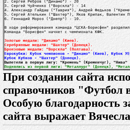
2. Сергей Ребров ("Динамо") - 20
3. Сергей Чуйченко ("Ворскла") - 14
4. Александр Гайдаш ("Таврия"), Андрей Федьков ("Креме
5. Сергей Ателькин ("Шахтер"), Яков Крипак, Валентин П
6. Геннадий Мороз ("Днепр") - 10.
В ходе реформирования команда "ЦСКА-Борисфен" разделил
Команда "Борисфен" начнет с чемпионата КФК.
Золотые медали: "Динамо" (Киев).
Серебрянные медали: "Шахтер" (Донецк).
Бронзовые медали: "Ворскла" (Полтава).
Еврокубки: Кубок чемпионов - "Динамо" (Киев), Кубок УЕ
Вылетели в первую лигу:
"Кремень" (Кременчуг), "Нива" 
Поднялись из первой лиги: "Металлург" (Донецк), "Метал
При создании сайта ис
справочников "Футбол 
Особую благодарность з
сайта выражает Вячесла