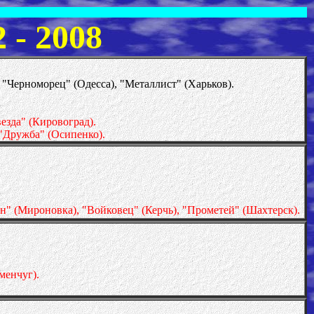
- 2008
 "Черноморец" (Одесса), "Металлист" (Харьков).
езда" (Кировоград).
 "Дружба" (Осипенко).
н" (Мироновка), "Войковец" (Керчь), "Прометей" (Шахтерск).
менчуг).