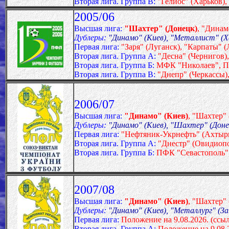
Вторая лига. Группа В:
"Гелиос" (Харьков),
2005/06
Высшая лига:
"Шахтер" (Донецк)
, "Динам
Дублеры:
"Динамо" (Киев), "Металлист" (Ха
Первая лига:
"Заря" (Луганск), "Карпаты" (
Вторая лига. Группа А:
"Десна" (Чернигов),
Вторая лига. Группа Б:
МФК "Николаев", П
Вторая лига. Группа В:
"Днепр" (Черкассы)
2006/07
Высшая лига:
"Динамо" (Киев)
, "Шахтер" 
Дублеры:
"Динамо" (Киев), "Шахтер" (Донец
Первая лига:
"Нефтяник-Укрнефть" (Ахтырка
Вторая лига. Группа А:
"Днестр" (Овидиоп
Вторая лига. Группа Б:
ПФК "Севастополь"
2007/08
Высшая лига:
"Динамо" (Киев)
, "Шахтер"
Дублеры:
"Динамо" (Киев), "Металлург" (З
Первая лига:
Положение на
9.08.2026. (ссы
Вторая лига. Группа А:
Положение на
9.08.