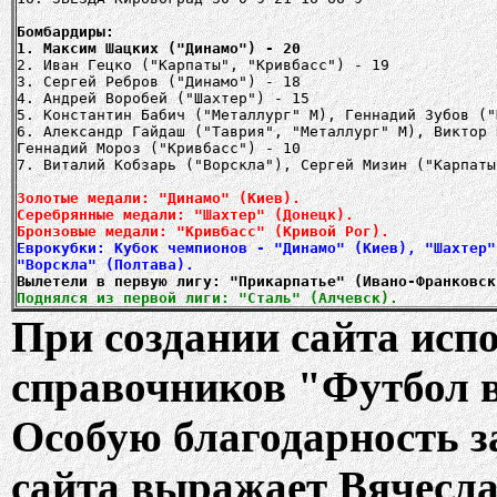
Бомбардиры:
1. Максим Шацких ("Динамо") - 20
2. Иван Гецко ("Карпаты", "Кривбасс") - 19
3. Сергей Ребров ("Динамо") - 18
4. Андрей Воробей ("Шахтер") - 15
5. Константин Бабич ("Металлург" М), Геннадий Зубов ("
6. Александр Гайдаш ("Таврия", "Металлург" М), Виктор 
Геннадий Мороз ("Кривбасс") - 10
7. Виталий Кобзарь ("Ворскла"), Сергей Мизин ("Карпаты
Золотые медали: "Динамо" (Киев).
Серебрянные медали: "Шахтер" (Донецк).
Бронзовые медали: "Кривбасс" (Кривой Рог).
Еврокубки: Кубок чемпионов - "Динамо" (Киев), "Шахтер"
Вылетели в первую лигу:
"Прикарпатье" (Ивано-Франковск
Поднялся из первой лиги: "Сталь" (Алчевск).
При создании сайта ис
справочников "Футбол 
Особую благодарность з
сайта выражает Вячесла