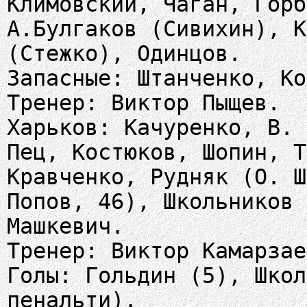
Климовский, Чаган, Горб
А.Булгаков (Сивихин), К
(Стежко), Одинцов.
Запасные: Штанченко, Ко
Тренер: Виктор Пыщев.
Харьков: Качуренко, В. 
Пец, Костюков, Шопин, Т
Кравченко, Рудняк (О. Ш
Попов, 46), Школьников 
Машкевич.
Тренер: Виктор Камарзае
Голы: Гольдин (5), Школ
пенальти).