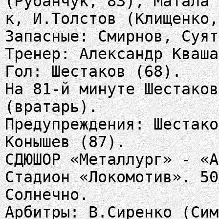
(Рубанчук, 83), Матала 
к, И.Толстов (Клищенко,
Запасные: Смирнов, Суят
Тренер: Александр Кваша
Гол: Шестаков (68).
На 81-й минуте Шестаков
(вратарь).
Предупреждения: Шестако
Конышев (87).
СДЮШОР «Металлург» - «А
Стадион «Локомотив». 50
Солнечно.
Арбитры: В.Сиренко (Сим