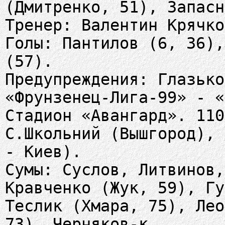
(Дмитренко, 51), Запасн
Тренер: Валентин Крячко
Голы: Пантилов (6, 36),
(57).
Предупреждения: Глазько
«Фрунзенец-Лига-99» - «
Стадион «Авангард». 110
С.Школьний (Вышгород), 
- Киев).
Сумы: Суслов, Литвинов,
Кравченко (Жук, 59), Гу
Теслик (Хмара, 75), Лео
73), Черняков-к.