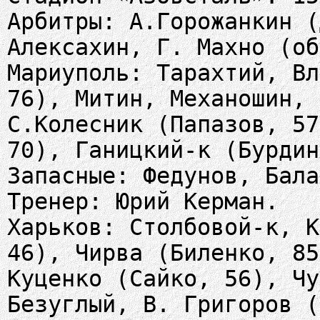
Арбитры: А.Горожанкин (
Алексахин, Г. Махно (об
Мариуполь: Тарахтий, Вл
76), Митин, Механошин, 
С.Колесник (Папазов, 57
70), Ганицкий-к (Бурдин
Запасные: Федунов, Бала
Тренер: Юрий Керман.
Харьков: Столбовой-к, К
46), Чирва (Биленко, 85
Куценко (Сайко, 56), Чу
Безуглый, В. Григоров (