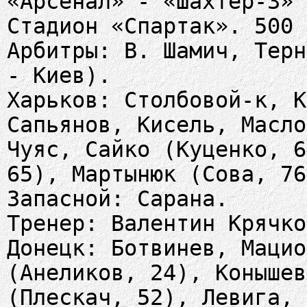
«Арсенал» - «Шахтер-3» 
Стадион «Спартак». 500 
Арбитры: В. Шамич, Терн
- Киев).
Харьков: Столбовой-к, К
Сапьянов, Кисель, Масло
Чуяс, Сайко (Куценко, 6
65), Мартынюк (Сова, 76
Запасной: Сарана.
Тренер: Валентин Крячко
Донецк: Ботвинев, Мацио
(Анеликов, 24), Конышев
(Плескач, 52), Левига, 