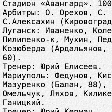
Стадион «Авангард». 100
Арбитры: О. Орехов, С. 
С.Алексахин (Кировоград
Луганск: Иваненко, Коле
Пилипенко-к, Мухин, Пед
Козюберда (Ардальянов, 
60).
Тренер: Юрий Елисеев.
Мариуполь: Федунов, Кис
Мазуренко (Балан, 88), 
Омельчук, Ляхов, Килике
Ганицкий.
Тренер: Юрий Керман.