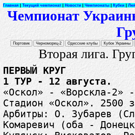
Главная
|
Текущий чемпионат
|
Новости
|
Чемпионаты
|
Кубки
|
Лю
Чемпионат Украины 
Гр
Вторая лига. Гру
ПЕРВЫЙ КРУГ
1 ТУР - 12 августа.
«Оскол» - «Ворскла-2» -
Стадион «Оскол». 2500 з
Арбитры: О. Зубарев (Сл
Комаревич (оба - Донецк