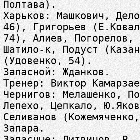
Полтава).
Харьков: Машкович, Дело
46), Григорьев (Е.Ковал
74), Алиев, Погорелов, 
Шатило-к, Подуст (Казан
(Удовенко, 54).
Запасной: Жданков.
Тренер: Виктор Камарзае
Чернигов: Мелашенко, По
Лепехо, Цепкало, Ю.Яков
Селиванов (Кожемяченко,
Запара.
Запасные: Литвинов, Р. 