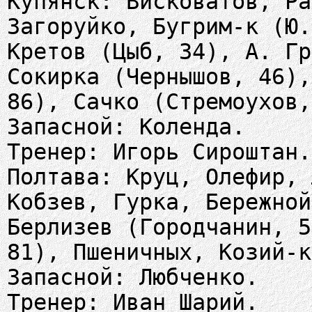
Купянск: Висковатов, Ра
Загоруйко, Бугрим-к (Ю.
Кретов (Цыб, 34), А. Гр
Сокирка (Чернышов, 46),
86), Сачко (Стремоухов,
Запасной: Коленда.
Тренер: Игорь Сироштан.
Полтава: Круц, Олефир, 
Кобзев, Гурка, Бережной
Берлизев (Городчанин, 5
81), Пшеничных, Козий-к
Запасной: Любченко.
Тренер: Иван Шарий.