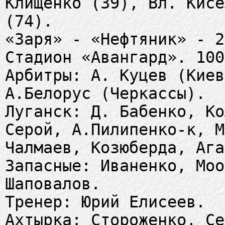
Клищенко (39), Вл. Кисе
(74).
«Заря» - «Нефтяник» - 2
Стадион «Авангард». 100
Арбитры: А. Куцев (Киев
А.Белорус (Черкассы).
Луганск: Д. Бабенко, Ко
Серой, А.Пилипенко-к, М
Чалмаев, Козюберда, Ага
Запасные: Иваненко, Моо
Шаповалов.
Тренер: Юрий Елисеев.
Ахтырка: Стороженко, Се