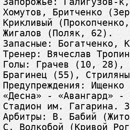
Запорожье: Галигузов-к,
Хомутов, Бритченко (Зер
Крикливый (Прокопченко,
Жигалов (Поляк, 62).
Запасные: Богатченко, К
Тренер: Вячеслав Тропин
Голы: Грачев (10, 28), 
Брагинец (55), Стриляны
Предупреждения: Ищенко 
«Десна» - «Авангард» - 
Стадион им. Гагарина. 3
Арбитры: В. Бабий (Жито
С. Волкобой (Кривой Рог