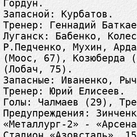
Гордун.
Запасной: Курбатов.
Тренер: Геннадий Баткае
Луганск: Бабенко, Колес
Р.Педченко, Мухин, Арда
(Моос, 67), Козюберда (
(Лобач, 75).
Запасные: Иваненко, Рыч
Тренер: Юрий Елисеев.
Голы: Чалмаев (29), Тре
Предупреждения: Зинченк
«Металлург-2» - «Арсена
Стадион «Азовсталь». 15