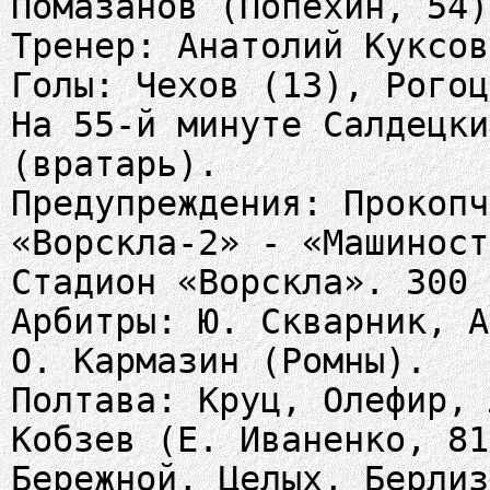
Помазанов (Попехин, 54)
Тренер: Анатолий Куксов
Голы: Чехов (13), Рогоц
На 55-й минуте Салдецки
(вратарь).
Предупреждения: Прокопч
«Ворскла-2» - «Машиност
Стадион «Ворскла». 300 
Арбитры: Ю. Скварник, А
О. Кармазин (Ромны).
Полтава: Круц, Олефир, 
Кобзев (Е. Иваненко, 81
Бережной, Целых, Берлиз