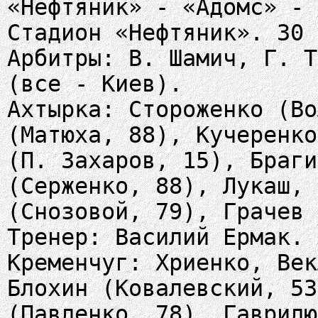
«Нефтяник» - «Адомс» - 
Стадион «Нефтяник». 30 
Арбитры: В. Шамич, Г. Т
(все - Киев).
Ахтырка: Стороженко (Во
(Матюха, 88), Кучеренко
(П. Захаров, 15), Браги
(Серженко, 88), Лукаш, 
(Снозовой, 79), Грачев 
Тренер: Василий Ермак.
Кременчуг: Хриенко, Век
Блохин (Ковалевский, 53
(Павленко, 78), Гаврилю