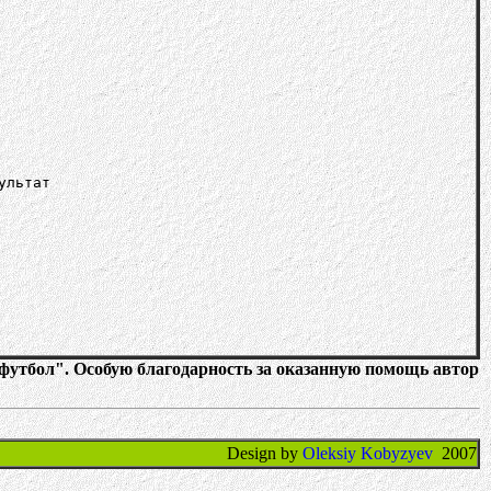
ультат
утбол". Особую благодарность за оказанную помощь автор
Design by
Oleksiy Kobyzyev
2007