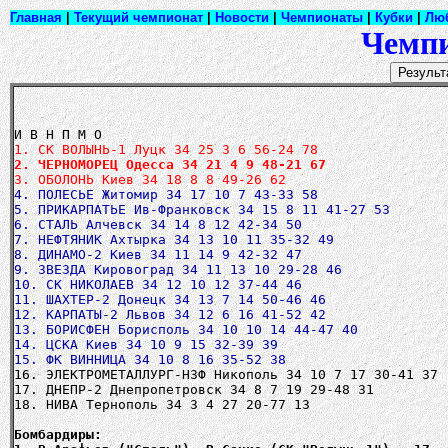
Главная
|
Текущий чемпионат
|
Новости
|
Чемпионаты
|
Кубки
|
Лю
Чемпи
2. ЧЕРНОМОРЕЦ Одесса 34 21 4 9 48-21 67
3. ОБОЛОНЬ Киев 34 18 8 8 49-26 62
4. ПОЛЕСЬЕ Житомир 34 17 10 7 43-33 58
5. ПРИКАРПАТЬЕ Ив-Франковск 34 15 8 11 41-27 53
6. СТАЛЬ Алчевск 34 14 8 12 42-34 50
7. НЕФТЯНИК Ахтырка 34 13 10 11 35-32 49
8. ДИНАМО-2 Киев 34 11 14 9 42-32 47
9. ЗВЕЗДА Кировоград 34 11 13 10 29-28 46
10. СК НИКОЛАЕВ 34 12 10 12 37-44 46
11. ШАХТЕР-2 Донецк 34 13 7 14 50-46 46
12. КАРПАТЫ-2 Львов 34 12 6 16 41-52 42
13. БОРИСФЕН Борисполь 34 10 10 14 44-47 40
14. ЦСКА Киев 34 10 9 15 32-39 39
15. ФК ВИННИЦА 34 10 8 16 35-52 38
16. ЭЛЕКТРОМЕТАЛЛУРГ-НЗФ Никополь 34 10 7 17 30-41 37
17. ДНЕПР-2 Днепропетровск 34 8 7 19 29-48 31
18. НИВА Тернополь 34 3 4 27 20-77 13
Бомбардиры: