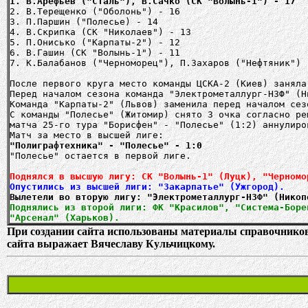
1. В.Арефьев ("Сталь"), В.Сачко (СК "Волынь-1") - 17
2. В.Терещенко ("Оболонь") - 16
3. П.Паршин ("Полесье) - 14
4. В.Скрипка (СК "Николаев") - 13
5. П.Онисько ("Карпаты-2") - 12
6. В.Гашин (СК "Волынь-1") - 11
7. К.Балабанов ("Черноморец"), П.Захаров ("Нефтяник") 
После первого круга место команды ЦСКА-2 (Киев) заняла
Перед началом сезона команда "Электрометаллург-НЗФ" (Н
Команда "Карпаты-2" (Львов) заменила перед началом сез
С команды "Полесье" (Житомир) снято 3 очка согласно ре
матча 25-го тура "Борисфен" - "Полесье" (1:2) аннулиро
"Полиграфтехника" - "Полесье" - 1:0
"Полесье" остается в первой лиге.
Поднялся в высшую лигу: СК "Волынь-1" (Луцк), "Черномо
Опустились из высшей лиги: "Закарпатье" (Ужгород).
Поднялись из второй лиги: ФК "Красилов", "Система-Боре
"Арсенал" (Харьков).
При создании сайта использованы материалы справочнико
сайта выражает Вячеславу Кульчицкому.