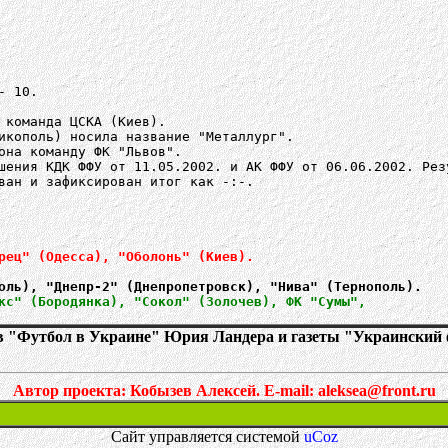
- 10.
 команда ЦСКА (Киев).
икополь) носила название "Металлург".
она команду ФК "Львов".
шения КДК ФФУ от 11.05.2002. и АК ФФУ от 06.06.2002. Рез
ван и зафиксирован итог как -:-.
рец" (Одесса), "Оболонь" (Киев).
кс" (Бородянка), "Сокол" (Золочев), ФК "Сумы",
в "Футбол в Украине" Юрия Ландера и газеты "Украинский ф
Автор проекта: Кобызев Алексей.
E-mail: aleksea@front.ru
Сайт управляется системой
uCoz