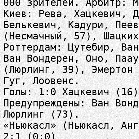
000 зрителей. Арбитр: М
Киев: Рева, Хацкевич, Д
Белькевич, Кадури, Пеев
(Несмачный, 57), Шацких
Роттердам: Цутебир, Ван
Ван Вондерен, Оно, Паау
(Люрлинг, 39), Эмертон 
Гуг, Лоовенс.
Голы: 1:0 Хацкевич (16)
Предупреждены: Ван Вонд
Люрлинг (73).
«Ньюкасл» (Ньюкасл, Анг
2:1 (0:0)