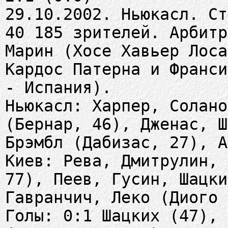
29.10.2002. Ньюкасл. Ст
40 185 зрителей. Арбитр
Марин (Хосе Хавьер Лоса
Кардос Патерна и Франси
- Испания).
Ньюкасл: Харпер, Солано
(Бернар, 46), Дженас, Ш
Брэмбл (Дабизас, 27), А
Киев: Рева, Дмитрулин, 
77), Пеев, Гусин, Шацки
Гавранчич, Леко (Диого 
Голы: 0:1 Шацких (47), 