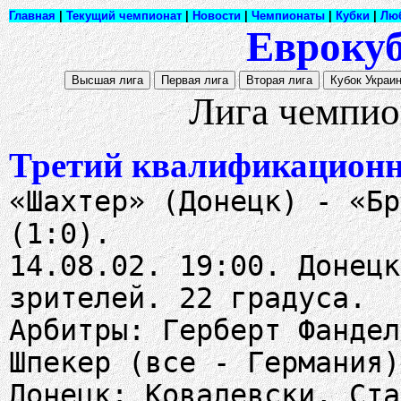
Главная
|
Текущий чемпионат
|
Новости
|
Чемпионаты
|
Кубки
|
Лю
Еврокуб
Лига чемпио
Третий квалификационн
«Шахтер» (Донецк) - «Бр
(1:0).
14.08.02. 19:00. Донецк
зрителей. 22 градуса.
Арбитры: Герберт Фандел
Шпекер (все - Германия)
Донецк: Ковалевски, Ста