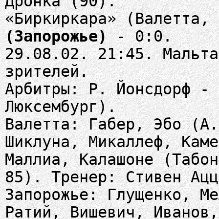
Дронка (90).
«Биркиркара» (Валетта,
(Запорожье)
- 0:0.
29.08.02. 21:45. Мальта
зрителей.
Арбитры: Р. Йонсдорф - 
Люксембург).
Валетта: Габер, Эбо (А.
Шиклуна, Микаллеф, Каме
Маллиа, Калашоне (Табон
85). Тренер: Стивен Ацц
Запорожье: Глущенко, Ме
Ратий, Вишевич, Иванов,