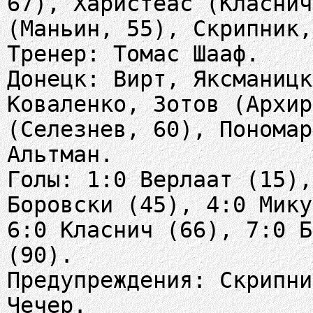
67), Харистеас (Класнич
(Маньин, 55), Скрипник,
Тренер: Томас Шааф.
Донецк: Вирт, Яксманицк
Коваленко, Зотов (Архир
(Селезнев, 60), Пономар
Альтман.
Голы: 1:0 Верлаат (15),
Боровски (45), 4:0 Мику
6:0 Класнич (66), 7:0 Б
(90).
Предупреждения: Скрипни
Чечер.