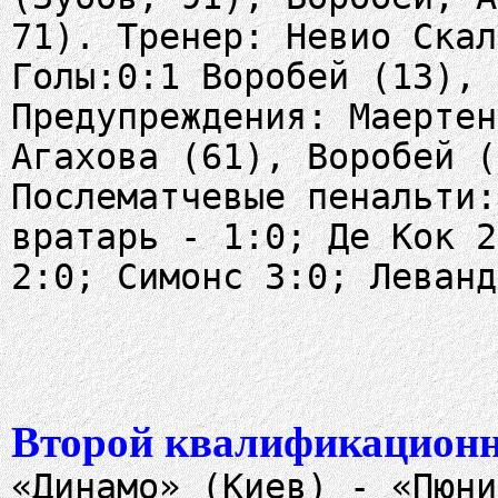
71). Тренер: Невио Скал
Голы:0:1 Воробей (13), 
Предупреждения: Маертен
Агахова (61), Воробей (
Послематчевые пенальти:
вратарь - 1:0; Де Кок 2
2:0; Симонс 3:0; Леванд
Второй квалификационн
«Динамо» (Киев) - «Пюни