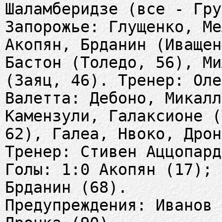
Шаламберидзе (все - Гру
Запорожье: Глущенко, Ме
Акопян, Брданин (Иващен
Бастон (Толедо, 56), Ми
(Заяц, 46). Тренер: Оле
Валетта: Дебоно, Микалл
Камензули, Галаксионе (
62), Галеа, Нвоко, Дрон
Тренер: Стивен Аццопард
Голы: 1:0 Акопян (17); 
Брданин (68).
Предупреждения: Иванов 