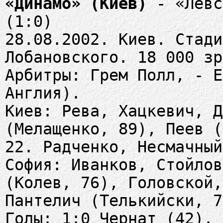
«Динамо» (Киев)
- «Левс
(1:0)
28.08.2002. Киев. Стади
Лобановского. 18 000 зр
Арбитры: Грем Полл, - Е
Англия).
Киев: Рева, Хацкевич, Д
(Мелащенко, 89), Пеев (
22. Радченко, Несмачный
София: Иванков, Стойлов
(Колев, 76), Головской,
Пантелич (Телькийски, 7
Голы: 1:0 Чернат (42).