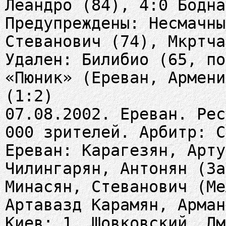
Леандро (84), 4:0 Бодна
Предупреждены: Несмачны
Стеванович (74), Мкртча
Удален: Билибио (65, по
«Пюник» (Ереван, Армен
(1:2)
07.08.2002. Ереван. Рес
000 зрителей. Арбитр: С
Ереван: Карагезян, Арту
Чилингарян, Антонян (За
Минасян, Стеванович (Ме
Артавазд Карамян, Арман
Киев: 1. Шовковский, Дм