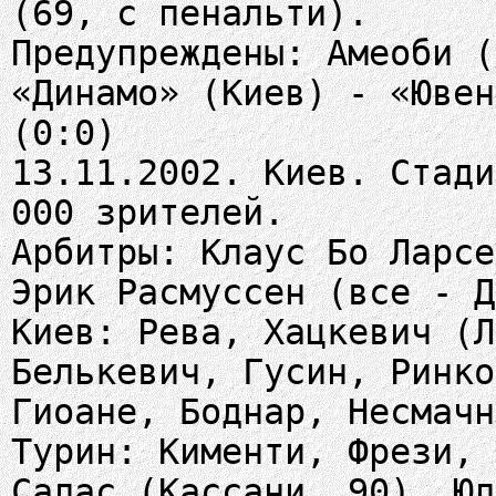
(69, с пенальти).
Предупреждены: Амеоби (
«Динамо» (Киев) - «Ювен
(0:0)
13.11.2002. Киев. Стади
000 зрителей.
Арбитры: Клаус Бо Ларсе
Эрик Расмуссен (все - Д
Киев: Рева, Хацкевич (Л
Белькевич, Гусин, Ринко
Гиоане, Боднар, Несмачн
Турин: Кименти, Фрези, 
Салас (Кассани, 90), Юл