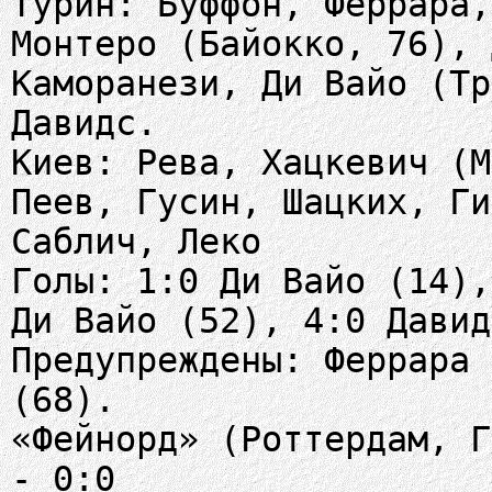
Турин: Буффон, Феррара,
Монтеро (Байокко, 76), 
Каморанези, Ди Вайо (Тр
Давидс.
Киев: Рева, Хацкевич (М
Пеев, Гусин, Шацких, Ги
Саблич, Леко
Голы: 1:0 Ди Вайо (14),
Ди Вайо (52), 4:0 Давид
Предупреждены: Феррара 
(68).
«Фейнорд» (Роттердам, Г
- 0:0