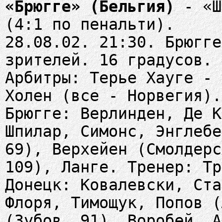
«Брюгге» (Бельгия)
- «Ш
(4:1 по пенальти).
28.08.02. 21:30. Брюгге
зрителей. 16 градусов.
Арбитры: Терье Хауге - 
Холен (все - Норвегия).
Брюгге: Верлинден, Де К
Шпилар, Симонс, Энглебе
69), Верхейен (Смолдерс
109), Ланге. Тренер: Тр
Донецк: Ковалевски, Ста
Флоря, Тимощук, Попов (
(Зубов, 91), Воробей, А