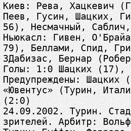
Киев: Рева, Хацкевич (Г
Пеев, Гусин, Шацких, Ги
56), Несмачный, Саблич,
Ньюкасл: Гивен, О'Брайа
79), Беллами, Спид, Гри
3Дабизас, Бернар (Робер
Голы: 1:0 Шацких (17), 
Предупреждены: Шацких (
«Ювентус» (Турин, Итали
(2:0)
24.09.2002. Турин. Стад
зрителей. Арбитр: Вольф