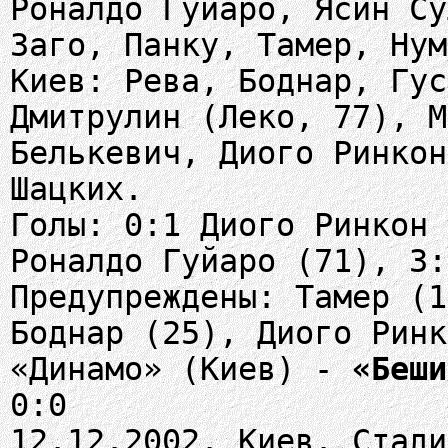
Роналдо Гуйаро, Ясин Су
Заго, Панку, Тамер, Нум
Киев: Рева, Боднар, Гус
Дмитрулин (Леко, 77), М
Белькевич, Диого Ринкон
Шацких.
Голы: 0:1 Диого Ринкон 
Роналдо Гуйаро (71), 3:
Предупреждены: Тамер (1
Боднар (25), Диого Ринк
«Динамо» (Киев) -
«Беши
0:0
12.12.2002. Киев. Стади