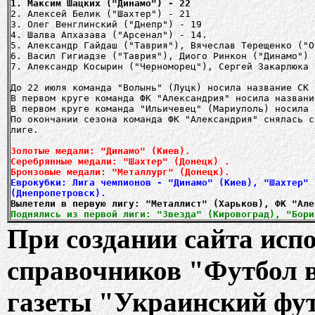
1. Максим Шацких ("Динамо") - 22
2. Алексей Белик ("Шахтер") - 21
3. Олег Венглинский ("Днепр") - 19
4. Шалва Апхазава ("Арсенал") - 14.
5. Александр Гайдаш ("Таврия"), Вячеслав Терещенко ("О
6. Васил Гигиадзе ("Таврия"), Диого Ринкон ("Динамо") 
7. Александр Косырин ("Черноморец"), Сергей Закарлюка 
До 22 июля команда "Волынь" (Луцк) носила название СК 
В первом круге команда ФК "Александрия" носила названи
В первом круге команда "Ильичевец" (Мариуполь) носила 
По окончании сезона команда ФК "Александрия" снялась с
лиге.
Золотые медали: "Динамо" (Киев).
Серебрянные медали: "Шахтер" (Донецк) .
Бронзовые медали: "Металлург" (Донецк).
Еврокубки: Лига чемпионов - "Динамо" (Киев), "Шахтер" 
Вылетели в первую лигу:
"Металлист" (Харьков), ФК "Але
Поднялись из первой лиги: "Звезда" (Кировоград), "Бори
При создании сайта ис
справочников "Футбол 
газеты "Украинский фут