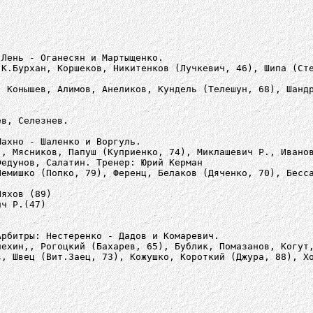
 Лень - Оганесян и Мартыщенко.
 К.Бурхан, Коршеков, Никитенков (Лучкевич, 46), Шипа (Ст
, Конышев, Алимов, Анеликов, Кундель (Телешун, 68), Шанд
ев, Селезнев.
Махно - Шаленко и Воргуль.
), Мясников, Папуш (Куприенко, 74), Миклашевич Р., Ивано
Федунов, Салатин. Тренер: Юрий Керман
Лемишко (Попко, 79), Ференц, Белаков (Дяченко, 70), Бесс
Ляхов (89)
ич Р.(47)
Арбитры: Нестеренко - Дадов и Комаревич.
пехин,, Рогоцкий (Бахарев, 65), Бублик, Помазанов, Когут
в, Швец (Вит.Заец, 73), Кожушко, Короткий (Джура, 88), Х