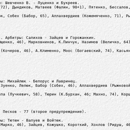
ы: Шевченко В. - Луценко и Букреев.
 72), Дындиков, Матвеев (Фалин, 90+1), Пятенко, Бессалов
юк, Собех (Бабор, 65), Аллахвердиев (Кожемяченко, 71), Р
в. Арбитры: Салихов - Зайцев и Горожанкин.
Ющенко, 46), Марковников, К.Пинчук, Назимов (Величко, 64
 (Кочеров, 46), А.Клименко, Моос (Богаевский, 74), Касья
ры: Михайлюк - Белорус и Лавринец.
 Зуенко, Лелюк, Бабор (Собех, 46), Аллахвердиев (Рыжково
ипа (Лучкевич, 58), Тюрин (К.Бурхан, 46; Махно, 74), Кор
, Песков - 77 (второе предупреждение).
ры: Тютюн - Валуев и Войтюк.
(Марко, 46), Зайцев, Кожушко, Короткий, Хохлов (Ридуш, 4