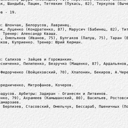
ак, Шандыба, Пацюк, Тетявкин (Пукась, 82), Теркулов (Быч
ов - 19.
ы: Шлончак, Белорусов, Лавринец.
юк, Луценко (Кондратенко, 87), Марусич (Бабинец, 82), Ти
. Тренер: Александр Кваша.
в, Емельянов (Иванов, 75), Булгаков (Папуш, 75), Таран (
иков, Куприенко. Тренер: Юрий Керман.
ы: Салихов - Зайцев и Горожанкин.
есниченко, Пилипенко, Безручко (Мащенко, 87), Ардальянов
 Федорченко (Войцеховский, 70), Хлапонин, Бекиров, А.Чер
ередниченко, Митрофанов, Кочеров.
радусов. Арбитры: Задиран - Оганесян и Литвинов.
енко, 79), Ахрамеев (Камышанский, 80), Васильев, Ростовс
Камарзаев.
, Берлизев, Стасовский, Омельчук, Бессараб, Пшеничных (П