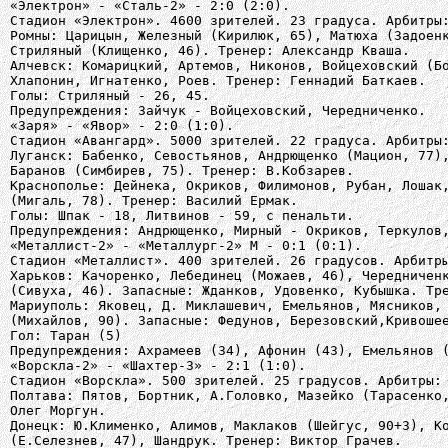
«Электрон» - «Сталь-2» - 2:0 (2:0).
Стадион «Электрон». 4600 зрителей. 23 градуса. Арбитры
Ромны: Царицын, Железный (Кирилюк, 65), Матюха (Задоен
Стриляный (Клищенко, 46). Тренер: Александр Кваша.
Алчевск: Комарицкий, Артемов, Никонов, Войцеховский (Б
Хлапонин, Игнатенко, Роев. Тренер: Геннадий Баткаев.
Голы: Стриляный - 26, 45.
Предупреждения: Зайчук - Войцеховский, Чередниченко.
«Заря» - «Явор» - 2:0 (1:0).
Стадион «Авангард». 5000 зрителей. 22 градуса. Арбитры
Луганск: Бабенко, Севостьянов, Андрющенко (Мацион, 77)
Баранов (Симбирев, 75). Тренер: В.Кобзарев.
Краснополье: Дейнека, Окриков, Филимонов, Рубан, Лошак
(Мигаль, 78). Тренер: Василий Ермак.
Голы: Шпак - 18, Литвинов - 59, с пенальти.
Предупреждения: Андрющенко, Мирный - Окриков, Теркулов
«Металлист-2» - «Металлург-2» М - 0:1 (0:1).
Стадион «Металлист». 400 зрителей. 26 градусов. Арбитр
Харьков: Качоренко, Лебединец (Можаев, 46), Чередничен
(Сивуха, 46). Запасные: Жданков, Удовенко, Кубышка. Тр
Мариуполь: Яковец, Д. Миклашевич, Емельянов, Мясников,
(Михайлов, 90). Запасные: Федунов, Березовский,Кривоше
Гол: Таран (5)
Предупреждения: Ахрамеев (34), Афонин (43), Емельянов 
«Ворскла-2» - «Шахтер-3» - 2:1 (1:0).
Стадион «Ворскла». 500 зрителей. 25 градусов. Арбитры:
Полтава: Пятов, Бортник, А.Головко, Мазейко (Тарасенко
Олег Моргун.
Донецк: Ю.Клименко, Алимов, Маклаков (Шейгус, 90+3), К
(Е.Селезнев, 47), Шандрук. Тренер: Виктор Грачев.