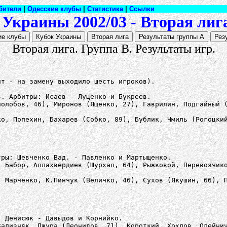
бители
|
Одесские клубы
|
Статистика
|
Ссылки
Украины 2002/03 - Вторая лига
Вторая лига. Группа В. Результаты игр.
нт - на замену выходило шесть игроков).
в. Арбитры: Исаев - Луценко и Букреев.
лолобов, 46), Миронов (Ященко, 27), Гаврилин, Подгайный 
ко, Попехин, Бахарев (Собко, 89), Бублик, Чмиль (Рогоцки
тры: Шевченко Вад. - Павленко и Мартыщенко.
, Бабор, Аллахвердиев (Шурхал, 64), Рыжковой, Перевозчик
, Марченко, К.Пинчук (Величко, 46), Сухов (Якушин, 66), 
: Денисюк - Давыдов и Корнийко.
Зализняк, Джура (Леонидов, 71), Короткий, Хохлов, Олейни