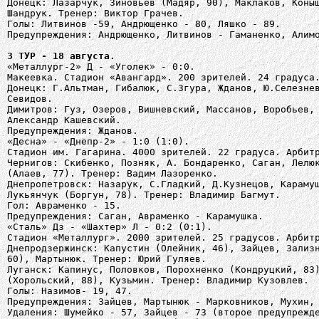
Донецк: Лазарчук, Зиновьев (Мадяр, 90), Маклаков, Коны
Шандрук. Тренер: Виктор Грачев.
Голы: Литвинов -59, Андрющенко - 80, Ляшко - 89.
Предупреждения: Андрющенко, Литвинов - Гаманенко, Алим
3 ТУР - 18 августа.
«Металлург-2» Д - «Уголек» - 0:0.
Макеевка. Стадион «Авангард». 200 зрителей. 24 градуса
Донецк: Г.Альтман, Гибалюк, С.Згура, Жданов, Ю.Селезне
Севидов.
Димитров: Гуз, Озеров, Вишневский, Массанов, Воробьев,
Александр Кашевский.
Предупреждения: Жданов.
«Десна» - «Днепр-2» - 1:0 (1:0).
Стадион им. Гагарина. 4000 зрителей. 22 градуса. Арбит
Чернигов: Скибенко, Позняк, А. Бондаренко, Саган, Лелю
(Алаев, 77). Тренер: Вадим Лазоренко.
Днепропетровск: Назарук, С.Гладкий, Д.Кузнецов, Караму
Лукьянчук (Боргун, 78). Тренер: Владимир Багмут.
Гол: Авраменко - 15.
Предупреждения: Саган, Авраменко - Карамушка.
«Сталь» Дз - «Шахтер» Л - 0:2 (0:1).
Стадион «Металлург». 2000 зрителей. 25 градусов. Арбит
Днепродзержинск: Капустин (Олейник, 46), Зайцев, Зализ
60), Мартынюк. Тренер: Юрий Гуляев.
Луганск: Капинус, Половков, Порохненко (Кондруцкий, 83
(Хорольский, 88), Кузьмин. Тренер: Владимир Кузовлев.
Голы: Назимов- 19, 47.
Предупреждения: Зайцев, Мартынюк - Марковников, Мухин,
Удаления: Шумейко - 57, Зайцев - 73 (второе предупрежд