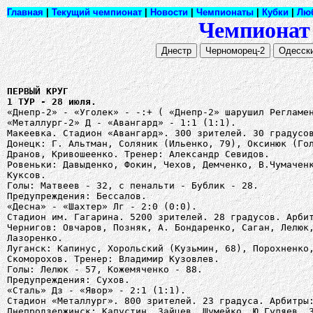
Главная
|
Текущий чемпионат
|
Новости
|
Чемпионаты
|
Кубки
|
Лю
Чемпионат 
ПЕРВЫЙ КРУГ
1 ТУР - 28 июля.
«Днепр-2» - «Уголек» - -:+ ( «Днепр-2» шарушил Регламе
«Металлург-2» Д - «Авангард» - 1:1 (1:1).
Макеевка. Стадион «Авангард». 300 зрителей. 30 градусо
Донецк: Г. Альтман, Соляник (Ильенко, 79), Оксинюк (Го
Дранов, Кривошеенко. Тренер: Александр Севидов.
Ровеньки: Давыденко, Фокин, Чехов, Демченко, В.Чумачен
Куксов.
Голы: Матвеев - 32, с пенальти - Бублик - 28.
Предупреждения: Бессалов.
«Десна» - «Шахтер» Лг - 2:0 (0:0).
Стадион им. Гагарина. 5200 зрителей. 28 градусов. Арби
Чернигов: Овчаров, Позняк, А. Бондаренко, Саган, Лелюк
Лазоренко.
Луганск: Капинус, Хорольский (Кузьмин, 68), Порохненко
Скоморохов. Тренер: Владимир Кузовлев.
Голы: Лелюк - 57, Кожемяченко - 88.
Предупреждения: Сухов.
«Сталь» Дз - «Явор» - 2:1 (1:1).
Стадион «Металлург». 800 зрителей. 23 градуса. Арбитры
Днепродзержинск: Капустин, Зайцев, Шумейко, Ю.Гуляев, 