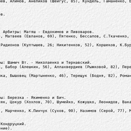
шев, Алимов, Анеликов (Шейгус, 85), Кундель, Гаманенко, 
ов.
. Арбитры: Матяш - Евдокимов и Пивоваров.
в, Матвеев (Евланов, 69), Пятенко, Бессалов, С.Ткаченко,
 Радионов (Култышев, 26; Никитенков, 52), Коршеков, К.Бу
ры: Шамич Вт. - Николаенко и Тернавский.
к, Бабор (Алешкин, 56), Аллахвердиев (Рыжковой, 82), Пер
шка, Бышовец (Мартыненко, 46), Терещук (Бодня, 82), Рома
ры: Березка - Якименко и Бич.
няк, Цокур (Хохлов, 70), Шумейко, Кожушко, Леонидов, Вак
), Марченко, К.Пинчук (Сухов, 90), Назимов (Серой, 77), 
 Кондруцкий.
ение).