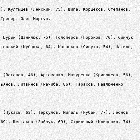
4), Култышев (Ленский, 75), Шипа, Коршеков, Степанов.
 Тренер: Олег Моргун.
, Бурый (Данилюк, 75), Голоперов (Горбков, 70), Синчук
стовский (Кубышка, 64), Казанков (Сивуха, 54), Шатило,
н (Ваганов, 46), Артеменко, Мазуренко (Кривошеев, 56),
льянов, Литвинов (Рачиба, 86), Тарасов, Павлюченко
н (Пукась, 63), Теркулов, Мигаль (Рубан, 77), Леонов
 69), Шестаков (Зайчук, 69), Стриляный (Клищенко, 74).