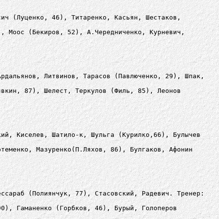
сич (Луценко, 46), Титаренко, Касьян, Шестаков,
), Моос (Бекиров, 52), А.Чередниченко, Курневич,
Ардальянов, Литвинов, Тарасов (Павлюченко, 29), Шпак,
явкин, 87), Шелест, Теркулов (Филь, 85), Леонов
кий, Киселев, Шатило-к, Шульга (Курилко,66), Булычев
ртеменко, Мазуренко(П.Ляхов, 86), Булгаков, Афонин
ессараб (Полиянчук, 77), Стасовский, Радевич. Тренер:
90), Гаманенко (Горбков, 46), Бурый, Голоперов