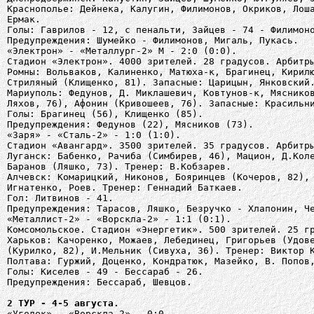
Краснополье: Дейнека, Калугин, Филимонов, Окриков, Лош
Ермак.
Голы: Гаврилов - 12, с пенальти, Зайцев - 74 - Филимон
Предупреждения: Шумейко - Филимонов, Мигаль, Пукась.
«Электрон» - «Металлург-2» М - 2:0 (0:0).
Стадион «Электрон». 4000 зрителей. 28 градусов. Арбитр
Ромны: Вольваков, Калиненко, Матюха-к, Брагинец, Кирил
Стриляный (Клищенко, 81). Запасные: Царицын, Янковский
Мариуполь: Федунов, Д. Миклашевич, Ковтунов-к, Мяснико
Ляхов, 76), Афонин (Кривошеев, 76). Запасные: Красильн
Голы: Брагинец (56), Клищенко (85).
Предупреждения: Федунов (22), Мясников (73).
«Заря» - «Сталь-2» - 1:0 (1:0).
Стадион «Авангард». 3500 зрителей. 35 градусов. Арбитр
Луганск: Бабенко, Рачиба (Симбирев, 46), Мацион, Д.Кол
Баранов (Ляшко, 73). Тренер: В.Кобзарев.
Алчевск: Комарицкий, Никонов, Бояринцев (Кочеров, 82),
Игнатенко, Роев. Тренер: Геннадий Баткаев.
Гол: Литвинов - 41.
Предупреждения: Тарасов, Ляшко, Безручко - Хлапонин, Ч
«Металлист-2» - «Ворскла-2» - 1:1 (0:1).
Комсомольское. Стадион «Энергетик». 500 зрителей. 25 г
Харьков: Качоренко, Можаев, Лебединец, Григорьев (Удов
(Курилко, 82), И.Мельник (Сивуха, 36). Тренер: Виктор 
Полтава: Гуржий, Доценко, Кондратюк, Мазейко, В. Попов
Голы: Киселев - 49 - Бессараб - 26.
Предупреждения: Бессараб, Шевцов.
2 ТУР - 4-5 августа.
«Уголек» - «Ворскла-2» - 0:0.