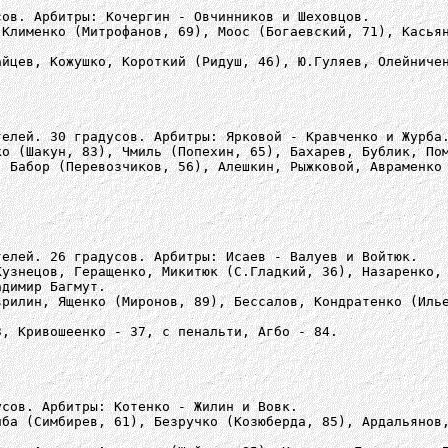
сов. Арбитры: Кочергин - Овчинников и Шеховцов.
.Клименко (Митрофанов, 69), Моос (Богаевский, 71), Касья
айцев, Кожушко, Короткий (Ридуш, 46), Ю.Гуляев, Олейниче
телей. 30 градусов. Арбитры: Ярковой - Кравченко и Журба
ко (Шакун, 83), Чмиль (Попехин, 65), Бахарев, Бублик, По
, Бабор (Перевозчиков, 56), Алешкин, Рыжковой, Авраменко
телей. 26 градусов. Арбитры: Исаев - Валуев и Войтюк.
Кузнецов, Геращенко, Микитюк (С.Гладкий, 36), Назаренко,
адимир Багмут.
врилин, Ященко (Миронов, 89), Бессалов, Кондратенко (Иль
3, Кривошеенко - 37, с пенальти, Агбо - 84.
усов. Арбитры: Котенко - Жилин и Вовк.
иба (Симбирев, 61), Безручко (Козюберда, 85), Ардальянов