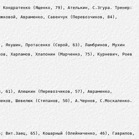
, Кондратенко (Ященко, 79), Ателькин, С.Згура. Тренер:
ыжковой, Авраменко, Савенчук (Перевозчиков, 84),
), Якушин, Протасенко (Серой, 63), Ламбринов, Мухин
нов, Харламов, Хлапонин (Марченко, 75), Курневич, Роев
й, 61), Алешкин (Перевозчиков, 57), Авраменко,
шеков, Шевелюк (Степанов, 50), А.Чернов, С.Москаленко.
6; Вит.Заец, 65), Кошарный (Олейниченко, 46), Гаврилов,