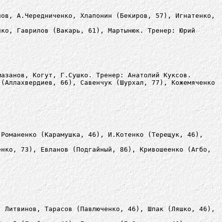
нов, А.Чередниченко, Хлапонин (Бекиров, 57), Игнатенко,
нко, Гаврилов (Вакарь, 61), Мартынюк. Тренер: Юрий
.
мазанов, Когут, Г.Сушко. Тренер: Анатолий Куксов.
 (Аллахвердиев, 66), Савенчук (Шурхал, 77), Кожемяченко
 Романенко (Карамушка, 46), И.Котенко (Терещук, 46),
енко, 73), Евланов (Подгайный, 86), Кривошеенко (Агбо,
, Литвинов, Тарасов (Павлюченко, 46), Шпак (Ляшко, 46),