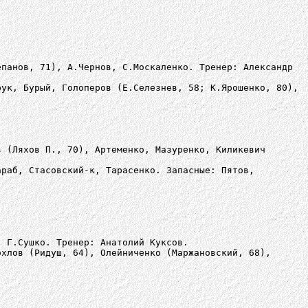
епанов, 71), А.Чернов, С.Москаленко. Тренер: Александр
рук, Бурый, Голоперов (Е.Селезнев, 58; К.Ярошенко, 80),
в (Ляхов П., 70), Артеменко, Мазуренко, Киликевич
араб, Стасовский-к, Тарасенко. Запасные: Пятов,
, Г.Сушко. Тренер: Анатолий Куксов.
охлов (Ридуш, 64), Олейниченко (Маржановский, 68),