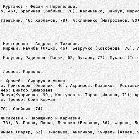
: Курганов - Федан и Перепелица.
ко, 46), Брагинец (Бабинец, 70), Калиненко, Зайчук, Мару
огаевский, 46; Харламов, 78), А.Клименко (Митрофанов, 80
: Нестеренко - Андреев и Тихонов.
, Мирный, Рачиба (Ляшко, 46), Безручко (Козюберда, 70), 
, Калугин, Радионов (Пацюк, 62; Бугаев, 77), Пукась (Тет
, Леонов, Радионов.
ы: Хромей - Сидорук и Жилин.
ко, Григорьев (Олейник, 46), Ахрамеев, Казанков, Ростовс
енер: Виктор Камарзаев.
 Папуш(Куприенко, 90), Ковтунов-к, Таран (Иванов, 71), А
ев. Тренер: Юрий Керман
(70), Олейник (74)
 Лисакевич - Паращенко и Кармазин.
, 73), В. Попов, Попко, Дяченко (Белаков, 56), Ференц, Б
онышев (Мадяр, 62), Зиновьев, Анеликов, Кундель (Атаев, 