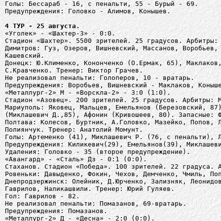
Голы: Бессараб - 16, с пенальти, 55 - Бурый - 69.
Предупреждения: Головко - Алимов, Конышев.
4 ТУР - 25 августа.
«Уголек» - «Шахтер-3» - 0:0.
Стадион «Шахтер». 5500 зрителей. 25 градусов. Арбитры:
Димитров: Гуз, Озеров, Вишневский, Массанов, Воробьев,
Кашевский.
Донецк: Ю.Клименко, Кононченко (О.Ермак, 65), Маклаков
С.Кравченко. Тренер: Виктор Грачев.
Не реализовал пенальти: Голоперов, 10 - вратарь.
Предупреждения: Воробьев, Вишневский - Маклаков, Коныш
«Металлург-2» М - «Ворскла-2» - 3:0 (1:0).
Стадион «Азовец». 200 зрителей. 25 градусов. Арбитры: 
Мариуполь: Яковец, Мальцев, Емельянов (Березовский, 87
(Миклашевич Д.,85), Афонин (Кривошеев, 80). Запасные: 
Полтава: Колесов, Буртник, А.Головко, Мазейко, Попов, 
Полиянчук. Тренер: Анатолий Момунт.
Голы: Артеменко (41), Миклашевич Р. (76, с пенальти), 
Предупреждения: Киликевич(29), Емельянов(39), Миклашев
Удаления: Головко - 35 (второе предупреждение).
«Авангард» - «Сталь» Дз - 0:1 (0:0).
Стаханов. Стадион «Победа». 100 зрителей. 22 градуса. 
Ровеньки: Давыденко, Фокин, Чехов, Демченко, Чмиль, По
Днепродзержинск: Олейник, Д.Юрченко, Зализняк, Леонидо
Гаврилов, Наликашвили. Тренер: Юрий Гуляев.
Гол: Гаврилов - 82.
Не реализовал пенальти: Помазанов, 69-вратарь.
Предупреждения: Помазанов.
«Металлург-2» Д - «Десна» - 2:0 (0:0).