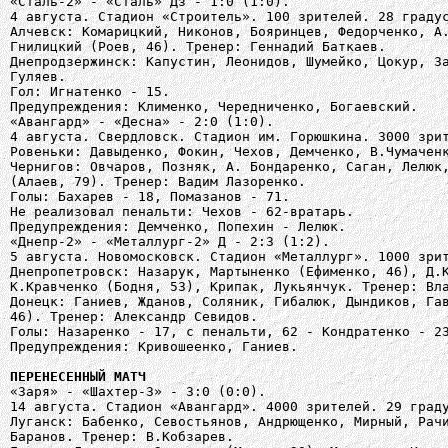
«Сталь-2» - «Сталь» Дз - 1:0 (1:0).
4 августа. Стадион «Строитель». 100 зрителей. 28 граду
Алчевск: Комарицкий, Никонов, Бояринцев, Федорченко, А
Гнилицкий (Роев, 46). Тренер: Геннадий Баткаев.
Днепродзержинск: Капустин, Леонидов, Шумейко, Цокур, З
Гуляев.
Гол: Игнатенко - 15.
Предупреждения: Клименко, Чередниченко, Богаевский.
«Авангард» - «Десна» - 2:0 (1:0).
4 августа. Свердловск. Стадион им. Горюшкина. 3000 зри
Ровеньки: Давыденко, Фокин, Чехов, Демченко, В.Чумачен
Чернигов: Овчаров, Позняк, А. Бондаренко, Саган, Лелюк
(Алаев, 79). Тренер: Вадим Лазоренко.
Голы: Бахарев - 18, Помазанов - 71.
Не реализовал пенальти: Чехов - 62-вратарь.
Предупреждения: Демченко, Попехин - Лелюк.
«Днепр-2» - «Металлург-2» Д - 2:3 (1:2).
5 августа. Новомосковск. Стадион «Металлург». 1000 зри
Днепропетровск: Назарук, Мартыненко (Ефименко, 46), Д.
К.Кравченко (Бодня, 53), Крипак, Лукьянчук. Тренер: Вл
Донецк: Ганиев, Жданов, Соляник, Гибалюк, Дындиков, Га
46). Тренер: Александр Севидов.
Голы: Назаренко - 17, с пенальти, 62 - Кондратенко - 2
Предупреждения: Кривошеенко, Ганиев.
ПЕРЕНЕСЕННЫЙ МАТЧ
«Заря» - «Шахтер-3» - 3:0 (0:0).
14 августа. Стадион «Авангард». 4000 зрителей. 29 град
Луганск: Бабенко, Севостьянов, Андрющенко, Мирный, Рач
Баранов. Тренер: В.Кобзарев.