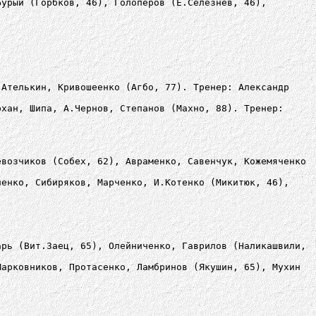
Бурый (Горбков, 46), Голоперов (Е.Селезнев, 46),
 Ателькин, Кривошеенко (Агбо, 77). Тренер: Александр
рхан, Шипа, А.Чернов, Степанов (Махно, 88). Тренер:
евозчиков (Собех, 62), Авраменко, Савенчук, Кожемяченко
ненко, Сибиряков, Марченко, И.Котенко (Микитюк, 46),
арь (Вит.Заец, 65), Олейниченко, Гаврилов (Наликашвили,
Марковников, Протасенко, Ламбринов (Якушин, 65), Мухин