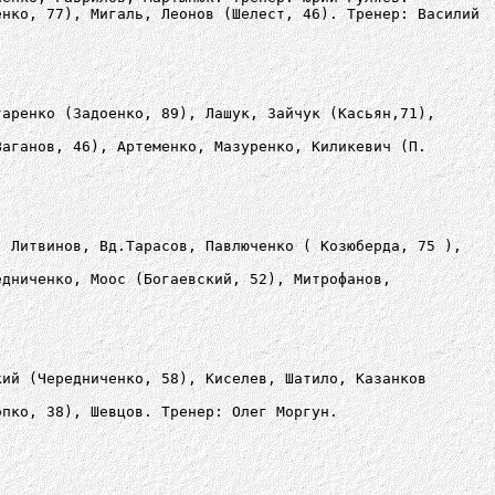
енко, 77), Мигаль, Леонов (Шелест, 46). Тренер: Василий
таренко (Задоенко, 89), Лашук, Зайчук (Касьян,71),
Ваганов, 46), Артеменко, Мазуренко, Киликевич (П.
, Литвинов, Вд.Тарасов, Павлюченко ( Козюберда, 75 ),
едниченко, Моос (Богаевский, 52), Митрофанов,
кий (Чередниченко, 58), Киселев, Шатило, Казанков
опко, 38), Шевцов. Тренер: Олег Моргун.