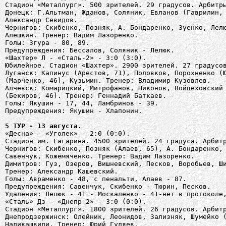
Стадион «Металлург». 500 зрителей. 29 градусов. Арбитр
Донецк: Г.Альтман, Жданов, Соляник, Евланов (Гаврилин,
Александр Севидов.
Чернигов: Скибенко, Позняк, А. Бондаренко, Зуенко, Лел
Алешкин. Тренер: Вадим Лазоренко.
Голы: Згура - 80, 89.
Предупреждения: Бессалов, Соляник - Лелюк.
«Шахтер» Л - «Сталь-2» - 3:0 (3:0).
Юбилейное. Стадион «Шахтер». 2900 зрителей. 27 градусо
Луганск: Капинус (Арестов, 71), Половков, Порохненко (
(Марченко, 46), Кузьмин. Тренер: Владимир Кузовлев.
Алчевск: Комарицкий, Митрофанов, Никонов, Войцеховский
(Бекиров, 46). Тренер: Геннадий Баткаев.
Голы: Якушин - 17, 44, Ламбринов - 39.
Предупреждения: Якушин - Хлапонин.
5 ТУР - 13 августа.
«Десна» - «Уголек» - 2:0 (0:0).
Стадион им. Гагарина. 4500 зрителей. 24 градуса. Арбит
Чернигов: Скибенко, Позняк (Алаев, 65), А. Бондаренко,
Савенчук, Кожемяченко. Тренер: Вадим Лазоренко.
Димитров: Гуз, Озеров, Вишневский, Песков, Воробьев, Ш
Тренер: Александр Кашевский.
Голы: Авраменко - 48, с пенальти, Алаев - 87.
Предупреждения: Савенчук, Скибенко - Тюрин, Песков.
Удаления: Лелюк - 41 - Москаленко - 41-нет в протоколе
«Сталь» Дз - «Днепр-2» - 3:0 (0:0).
Стадион «Металлург». 1800 зрителей. 26 градусов. Арбит
Днепродзержинск: Олейник, Леонидов, Зализняк, Шумейко 
Наликашвили. Тренер: Юрий Гуляев.