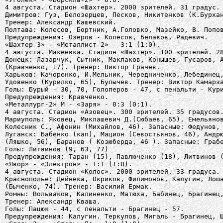
4 августа. Стадион «Шахтер». 2000 зрителей. 31 градус.
Димитров: Гуз, Белозерцев, Песков, Никитенков (К.Бурха
Тренер: Александр Кашевский.
Полтава: Колесов, Бортник, А.Головко, Мазейко, В. Попо
Предупреждения: Озеров - Колесов, Белаков, Радевич.
«Шахтер-3» - «Металлист-2» - 3:1 (1:0).
4 августа. Макеевка. Стадион «Шахтер». 100 зрителей. 2
Донецк: Лазарчук, Сытник, Маклаков, Конышев, Гусаров, 
(Кравченко, 17). Тренер: Виктор Грачев.
Харьков: Качоренко, И.Мельник, Чередниченко, Лебединец
Удовенко (Курилко, 65), Булычев. Тренер: Виктор Камарз
Голы: Бурый - 30, 70, Голоперов - 47, с пенальти - Кур
Предупреждения: Кравченко.
«Металлург-2» М - «Заря» - 0:3 (0:1).
4 августа. Стадион «Азовец». 300 зрителей. 35 градусов
Мариуполь: Яковец, Миклашевич Д.(Сюбаев, 65), Емельяно
Колесник С., Афонин (Михайлов, 46). Запасные: Федунов,
Луганск: Бабенко (кап), Мацион (Севостьянов, 46), Андр
(Ляшко, 56), Баранов ( Козюберда, 46 ). Запасные: Граб
Голы: Литвинов (9, 63, 77)
Предупреждения: Таран (15), Павлюченко (18), Литвинов 
«Явор» - «Электрон» - 1:1 (1:0).
4 августа. Стадион «Колос». 2000 зрителей. 33 градуса.
Краснополье: Дейнека, Окриков, Филимонов, Калугин, Лош
(Быченко, 74). Тренер: Василий Ермак.
Ромны: Вольваков, Калиненко, Матюха, Бабинец, Брагинец
Тренер: Александр Кваша.
Голы: Пацюк - 44, с пенальти - Брагинец - 57.
Предупреждения: Калугин. Теркулов, Мигаль - Брагинец, 