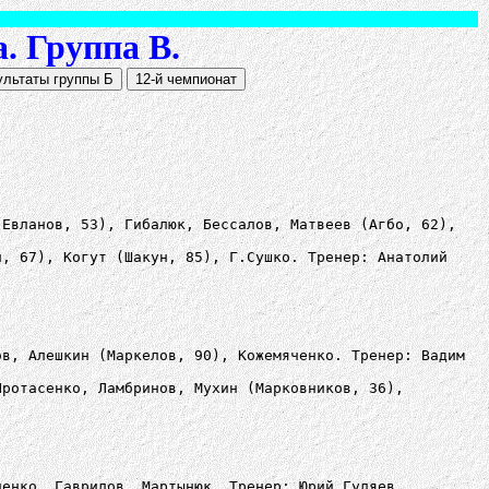
. Группа В.
(Евланов, 53), Гибалюк, Бессалов, Матвеев (Агбо, 62),
й, 67), Когут (Шакун, 85), Г.Сушко. Тренер: Анатолий
ов, Алешкин (Маркелов, 90), Кожемяченко. Тренер: Вадим
Протасенко, Ламбринов, Мухин (Марковников, 36),
ченко, Гаврилов, Мартынюк. Тренер: Юрий Гуляев.