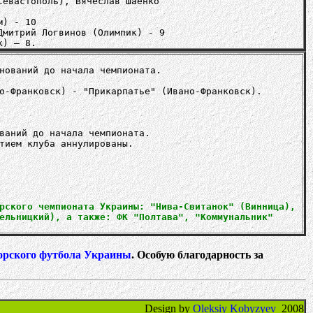
Севастополь), Вячеслав Шаенко
м) - 10
Дмитрий Логвинов (Олимпик) - 9
к) – 8.
нований до начала чемпионата.
о-Франковск) - "Прикарпатье" (Ивано-Франковск).
ваний до начала чемпионата.
тием клуба аннулированы.
рского чемпионата Украины: "Нива-Свитанок" (Винница),
ельницкий), а также: ФК "Полтава", "Коммунальник"
орского футбола Украины
. Особую благодарность за
Design by
Oleksiy Kobyzyev
2008