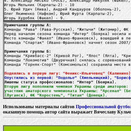
4. Александр Мисько (Рось), Александр Микуляк (Факел),
Игорь Мельник (Карпаты-2) - 10
5. Юрий Удич (Нива), Андрей Кандауров (Оболонь-2),
Олег Якименко (Нафком), Юрий Фурта (Карпаты-2),
Игорь Худобяк (Факел) - 9.
Примечания группы А:
Команды "Рава" (Рава-Русская), "Житычи" (Житомир), ФК 
Перед началом сезона команда "Интер" (Боярка) носила н
Место команды "Факел" (Ивано-Франковск), вошедшей в пе
Команда "Спартак" (Ивано-Франковск) начнет сезон 2007/
Примечания группы Б:
Команды "Кривбасс-2" (Кривой Рог), "Ялос" (Ялта), "Кри
Команды "Локомотив" (Двуречная) снялась с соревнований
Команда "Горняк-Спорт" (Комсомольск) сохранила место в
Поднялись в первую лигу: "Феникс-Ильичевец" (Калинино)
Опустились из первой: "Подолье" (Хмельницкий), "Борисф
Вторую лигу пополнили чемпион Украины среди аматоров: 
участник аматорского чемпионата Украины: "Арсенал" (Бе
(Луганск), ФК "Коростень", "Титан" (Донецк).
Использованы материалы сайтов
Профессиональной футбо
оказанную помощь автор сайта выражает Вячеславу Кульч