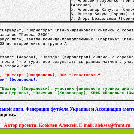
4. Алексей Мазуренко (ПФК 
(Арсенал) - 11
5. Александр Капуста (Олко
6. Виктор Бакум (Горняк), 
7. Игорь Бездольный (Горня
"Бершадь", "Черногора" (Ивано-Франковск) снялись с сорев
азвание "Боярка-2006".
рвую лигу, заняла команда-правопреемник "Спартака" (Иван
08 во второй лиге в группе А.
сталл" (Херсон), "Звезда" (Кировоград) снялись с соревно
 после 4-го тура, все результаты сыгранных матчей с учас
о второй лиге.
, "Днестр" (Овидиополь), ПФК "Севастополь".
ен" (Борисполь).
"Шахтер" (Свердловск), участник финального турнира амато
лая Церковь), "Олимпик" (Кировоград), КПФК «Подолье» (Хм
льной лиги
,
Федерации футбола Украины
и
Ассоциации амат
ицкому.
Автор проекта: Кобызев Алексей.
E-mail: aleksea@front.ru