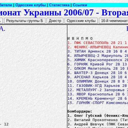
бители
|
Одесские клубы
|
Статистика
|
Ссылки
онат Украины 2006/07 - Втора
А.
1. ПФК СЕВАСТОПОЛЬ 28 21 1
2. ФЕНИКС-ИЛЬИЧЕВЕЦ Калини
3. ТИТАН Армянск 28 16 8 4
4. ИЛЬИЧЕВЕЦ-2 Мариуполь 2
5. ХИМИК Красноперекопск 2
6. ГОРНЯК Кривой Рог 28 13
7. ОЛКОМ Мелитополь 28 10 
8. ШАХТЕР-3 Донецк 28 10 6
9. АРСЕНАЛ Харьков 28 10 4
10. ОЛИМПИК Донецк 28 8 8 
11. ГАЗОВИК-ХГД Харьков 28
12. МЕТАЛЛУРГ-2 Запорожье 
13. ЯВОР Краснополье 28 6 
15. ГОРНЯК-CПОРТ Комсомоль
Бомбардиры:
1. Олег Губский (Феникс-Ил
2. Виталий Прокопченко (Ти
- 12
3. Андрей Шевчук (ПФК Сева