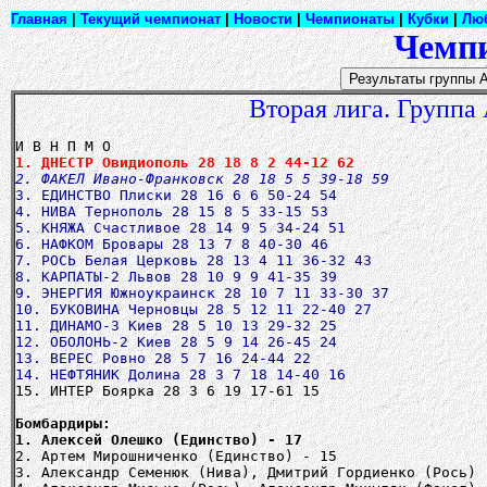
Главная
|
Текущий чемпионат
|
Новости
|
Чемпионаты
|
Кубки
|
Лю
Чемпи
Вторая лига. Группа 
1. ДНЕСТР Овидиополь 28 18 8 2 44-12 62
2. ФАКЕЛ Ивано-Франковск 28 18 5 5 39-18 59
3. ЕДИНСТВО Плиски 28 16 6 6 50-24 54
4. НИВА Тернополь 28 15 8 5 33-15 53
5. КНЯЖА Счастливое 28 14 9 5 34-24 51
6. НАФКОМ Бровары 28 13 7 8 40-30 46
7. РОСЬ Белая Церковь 28 13 4 11 36-32 43
8. КАРПАТЫ-2 Львов 28 10 9 9 41-35 39
9. ЭНЕРГИЯ Южноукраинск 28 10 7 11 33-30 37
10. БУКОВИНА Черновцы 28 5 12 11 22-40 27
11. ДИНАМО-3 Киев 28 5 10 13 29-32 25
12. ОБОЛОНЬ-2 Киев 28 5 9 14 26-45 24
13. ВЕРЕС Ровно 28 5 7 16 24-44 22
14. НЕФТЯНИК Долина 28 3 7 18 14-40 16
15. ИНТЕР Боярка 28 3 6 19 17-61 15
Бомбардиры:
1. Алексей Олешко (Единство) - 17
2. Артем Мирошниченко (Единство) - 15
3. Александр Семенюк (Нива), Дмитрий Гордиенко (Рось) 