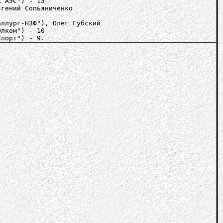
К АЭС") - 13
вгений Сопьяниченко
аллург-НЗФ"), Олег Губский
Олком") - 10