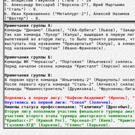
4. Владислав Гаврилов ("Сталь") - 10
5. Александр Бессараб ("Ворскла-2"), Юрий Мартынюк
("Сталь") - 9.
6. Иван Кривошеенко ("Металлург-2"), Алексей Назимов
("Шахтер") - 8.
Примечания группы А:
Команды "Динамо" (Львов), "СКА-Орбита" (Львов), "Закар
Так как команда "Лукор" (Калуш), вышедшая в первую лиг
вылетевшей во вторую лигу, то было принято решение, чт
выступать под названием "Прикарпатье" (Калуш), а коман
под названием "Спартак" (Ивано-Франковск).
Примечания группы Б:
Команды ФК "Черкассы", "Портовик" (Ильичевск) снялись 
Перед началом сезона команда "Кристалл" (Херсон) носил
Примечания группы В:
В первом круге команда "Ильичевец-2" (Мариуполь) носил
После первого круга команда "Сталь-2" (Алчевск) снялас
Команды "Машиностроитель" (Дружковка), "Фрунзенец-Лига
Поднялись в первую лигу: "Нафком-Академия" (Ирпень), "
Опустились из первой лиги: "Сокол" (Золочев).
Вторую лигу пополнили участник финального турнира амат
участник второго этапа турнира аматорского чемпионата 
"Кривбасс-2" (Кривой Рог), "Арсенал-2" (Киев), "Крымте
"Газовик-ХГД" (Харьков), "Гелиос" (Харьков).