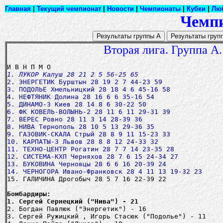
Главная
|
Текущий чемпионат
|
Новости
|
Чемпионаты
|
Кубки
|
Лю
Чемпи
Вторая лига. Группа А.
1. ЛУКОР Калуш 28 21 2 5 56-25 65
2. ЭНЕРГЕТИК Бурштын 28 19 2 7 44-23 59
3. ПОДОЛЬЕ Хмельницкий 28 18 4 6 45-16 58
4. НЕФТЯНИК Долина 28 16 6 6 35-16 54
5. ДИНАМО-3 Киев 28 14 8 6 30-22 50
6. ФК КОВЕЛЬ-ВОЛЫНЬ-2 28 11 6 11 29-31 39
7. ВЕРЕС Ровно 28 11 3 14 28-39 36
8. НИВА Тернополь 28 10 5 13 29-36 35
9. ГАЗОВИК-СКАЛА Стрый 28 8 9 11 15-23 33
10. КАРПАТЫ-3 Львов 28 8 8 12 24-33 32
11. ТЕХНО-ЦЕНТР Рогатин 28 7 7 14 23-35 28
12. СИСТЕМА-КХП Черняхов 28 7 6 15 24-34 27
13. БУКОВИНА Черновцы 28 6 6 16 20-39 24
14. ЧЕРНОГОРА Ивано-Франковск 28 4 11 13 19-32 23
15. ГАЛИЧИНА Дрогобыч 28 5 7 16 22-39 22
Бомбардиры:
1. Сергей Сернецкий ("Нива") - 21
2. Богдан Павлюк ("Энергетик") - 16
3. Сергей Ружицкий , Игорь Стасюк ("Подолье") - 11