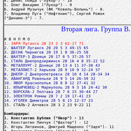
4. Денис Пойда ("Лукор") - 10
5. Олег Викарюк ("Лукор") - 9
6. Андрей Музычук (ФК "Ковель-Волынь") - 8.
7. Владимир Пуга ("Нефтяник"), Сергей Рожок
Вторая лига. Группа В.
1. ЗАРЯ Луганск 28 23 2 3 62-17 71
2. ШАХТЕР Луганск 28 20 5 3 49-15 65
3. ДЕСНА Чернигов 28 19 1 8 36-25 58
4. ШАХТЕР-3 Донецк 28 17 6 5 37-20 57
5. СТАЛЬ Днепродзержинск 28 16 4 8 35-22 52
6. МЕТАЛЛУРГ-2 Донецк 28 13 4 11 37-38 43
7. МЕТАЛЛИСТ-2 Харьков 28 9 10 9 32-24 37
8. ДНЕПР-2 Днепропетровск 28 10 4 14 28-34 34
9. АВАНГАРД Ровеньки 28 9 5 14 26-39 32
10. ЯВОР Краснополье 28 8 8 12 27-41 32
11. ИЛЬИЧЕВЕЦ-2 Мариуполь 28 9 3 16 24-42 30
12. ВОРСКЛА-2 Полтава 28 7 6 15 30-44 27
13. ЭЛЕКТРОН Ромны 28 7 2 19 17-41 23
14. УГОЛЕК Димитров 28 5 8 15 12-37 23
15. СТАЛЬ-2 Алчевск 28 3 2 23 9-22 11
Бомбардиры:
1. Константин Бублик ("Явор") - 13
2. Константин Пинчук ("Шахтер") - 12
3. Игорь Литвинов, Дмитрий Мащенко ("Заря")- 11