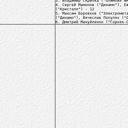
3. Владимир Скрипка ("Олимпия Ф
4. Сергей Мамонов ("Динамо"), Е
("Кристалл") - 12
5. Максим Боровков ("Электромет
("Динамо"), Вячеслав Популях ("