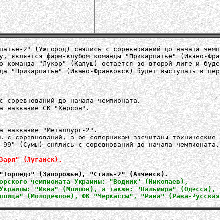
патье-2" (Ужгород) снялись с соревнований до начала чемп
у, является фарм-клубом команды "Прикарпатье" (Ивано-Фра
о команда "Лукор" (Калуш) остается во второй лиге и буде
да "Прикарпатье" (Ивано-Франковск) будет выступать в пер
с соревнований до начала чемпионата.
а название СК "Херсон".
а название "Металлург-2".
ь с соревнований, а ее соперникам засчитаны технические 
-99" (Сумы) снялись с соревнований до начала чемпионата.
Заря" (Луганск).
орского чемпионата Украины: "Водник" (Николаев),
Украины: "Иква" (Млинов), а также: "Пальмира" (Одесса),
плица" (Молодежное), ФК "Черкассы", "Рава" (Рава-Русская