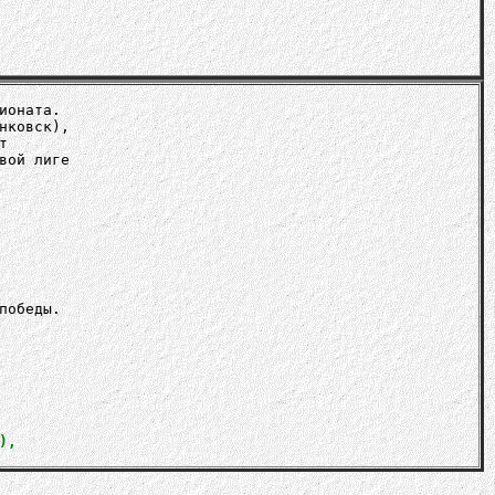
ионата.
нковск),
т
вой лиге
победы.
),