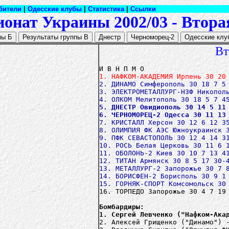
бители
|
Одесские клубы
|
Статистика
|
Ссылки
онат Украины 2002/03 - Втора
Вт
1. НАФКОМ-АКАДЕМИЯ Ирпень 30 20
2. ДИНАМО Симферополь 30 18 7 5
3. ЭЛЕКТРОМЕТАЛЛУРГ-НЗФ Никопол
5. ДНЕСТР Овидиополь 30 14 5 11
6. ЧЕРНОМОРЕЦ-2 Одесса 30 11 13
7. КРИСТАЛЛ Херсон 30 12 6 12 3
8. ОЛИМПИЯ ФК АЭС Южноукраинск 
9. ПФК СЕВАСТОПОЛЬ 30 12 4 14 3
10. РОСЬ Белая Церковь 30 11 6 
11. ОБОЛОНЬ-2 Киев 30 10 7 13 4
12. ТИТАН Армянск 30 8 5 17 30-
13. МЕТАЛЛУРГ-2 Запорожье 30 7 
14. БОРИСФЕН-2 Борисполь 30 9 1
15. ГОРНЯК-СПОРТ Комсомольск 30
16. ТОРПЕДО Запорожье 30 4 7 19
Бомбардиры:
1. Сергей Левченко ("Нафком-Ака
2. Алексей Грищенко ("Динамо") 